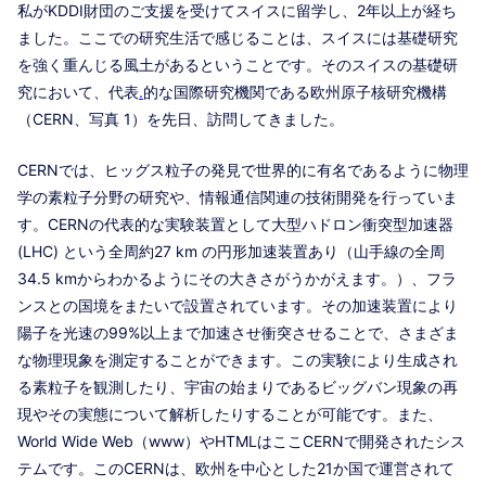
私がKDDI財団のご支援を受けてスイスに留学し、2年以上が経ち
ました。ここでの研究生活で感じることは、スイスには基礎研究
を強く重んじる風土があるということです。そのスイスの基礎研
究において、代表
.
的な国際研究機関である欧州原子核研究機構
（CERN、写真 1）を先日、訪問してきました。
CERNでは、ヒッグス粒子の発見で世界的に有名であるように物理
学の素粒子分野の研究や、情報通信関連の技術開発を行っていま
す。CERNの代表的な実験装置として大型ハドロン衝突型加速器
(LHC) という全周約27 km の円形加速装置あり（山手線の全周
34.5 kmからわかるようにその大きさがうかがえます。）、フラ
ンスとの国境をまたいで設置されています。その加速装置により
陽子を光速の99%以上まで加速させ衝突させることで、さまざま
な物理現象を測定することができます。この実験により生成され
る素粒子を観測したり、宇宙の始まりであるビッグバン現象の再
現やその実態について解析したりすることが可能です。また、
World Wide Web（www）やHTMLはここCERNで開発されたシス
テムです。このCERNは、欧州を中心とした21か国で運営されて