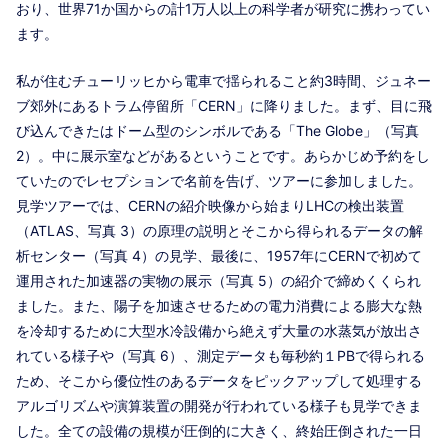
おり、世界71か国からの計1万人以上の科学者が研究に携わってい
ます。
私が住むチューリッヒから電車で揺られること約3時間、ジュネー
ブ郊外にあるトラム停留所「CERN」に降りました。まず、目に飛
び込んできたはドーム型のシンボルである「The Globe」（写真
2）。中に展示室などがあるということです。あらかじめ予約をし
ていたのでレセプションで名前を告げ、ツアーに参加しました。
見学ツアーでは、CERNの紹介映像から始まりLHCの検出装置
（ATLAS、写真 3）の原理の説明とそこから得られるデータの解
析センター（写真 4）の見学、最後に、1957年にCERNで初めて
運用された加速器の実物の展示（写真 5）の紹介で締めくくられ
ました。また、陽子を加速させるための電力消費による膨大な熱
を冷却するために大型水冷設備から絶えず大量の水蒸気が放出さ
れている様子や（写真 6）、測定データも毎秒約１PBで得られる
ため、そこから優位性のあるデータをピックアップして処理する
アルゴリズムや演算装置の開発が行われている様子も見学できま
した。全ての設備の規模が圧倒的に大きく、終始圧倒された一日