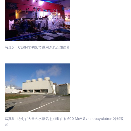
写真5 CERNで初めて運用された加速器
写真6 絶えず大量の水蒸気を排出する 600 MeV Synchrocyclotron 冷却装
置