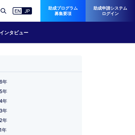
助成プログラム
助成申請システム
募集要項
ログイン
インタビュー
26年
25年
24年
23年
22年
21年