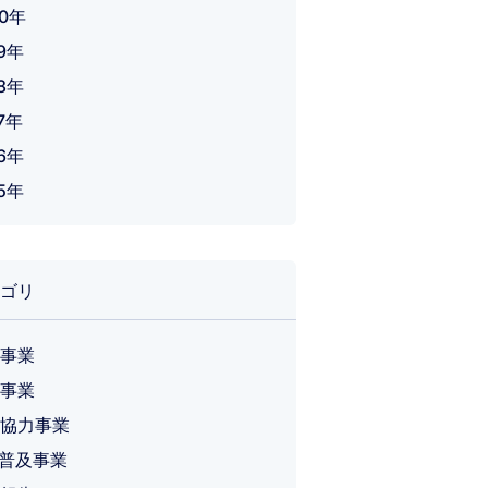
20年
19年
18年
7年
16年
15年
ゴリ
事業
事業
協力事業
T 普及事業