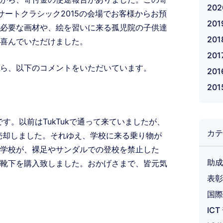
20
サートクラシック2015の会場でお客様からお預
20
必要な画材や、絵を習いに来る孤児院の子供達
20
喜んでいただけました。
201
ら、以下のコメントをいただいています。
20
20
です。以前はTukTukで通って来ていましたが、
カテ
を売却しました。それゆえ、学校に来る乗り物が
学校が、裸足やサンダルでの登校を禁止した
助成
靴下を購入致しました。おかげさまで、皆元気
表彰
国際
IC