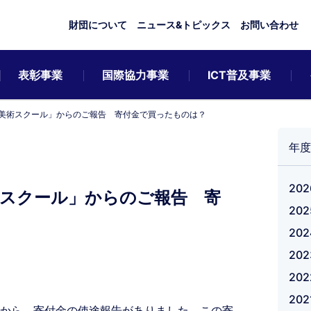
財団について
ニュース&トピックス
お問い合わせ
表彰事業
国際協力事業
ICT普及事業
美術スクール」からのご報告 寄付金で買ったものは？
年度
20
スクール」からのご報告 寄
20
20
20
20
20
から、寄付金の使途報告がありました。この寄