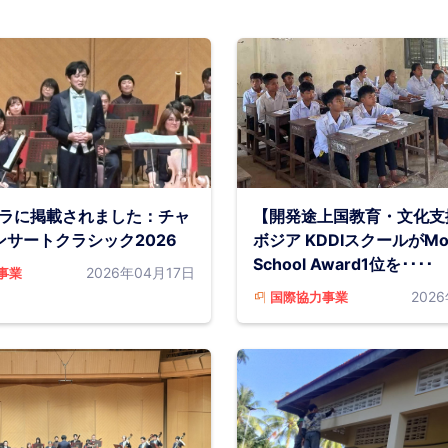
ビラに掲載されました：チャ
【開発途上国教育・文化支
ンサートクラシック2026
ボジア KDDIスクールがMo
School Award1位を････
2026年04月17日
事業
202
国際協力事業