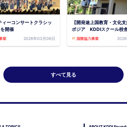
ティーコンサートクラシッ
【開発途上国教育・文化支
」を開催
ボジア KDDIスクール校
2026年03月06日
202
事業
国際協力事業
すべて見る
 & TOPICS
ABOUT KDDI Founda