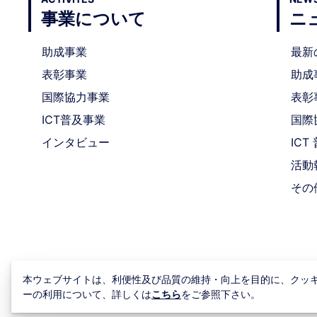
事業について
ニ
助成事業
最新
表彰事業
助成
国際協力事業
表彰
ICT普及事業
国際
インタビュー
IC
活動
その
本ウェブサイトは、利便性及び品質の維持・向上を目的に、クッ
ーの利用について、詳しくは
こちら
をご参照下さい。