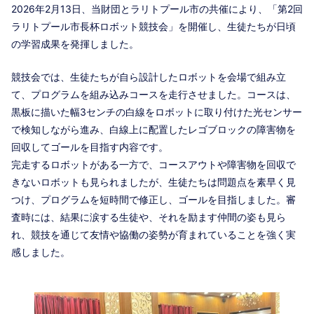
2026年2月13日、当財団とラリトプール市の共催により、「第2回
ラリトプール市長杯ロボット競技会」を開催し、生徒たちが日頃
の学習成果を発揮しました。
競技会では、生徒たちが自ら設計したロボットを会場で組み立
て、プログラムを組み込みコースを走行させました。コースは、
黒板に描いた幅3センチの白線をロボットに取り付けた光センサー
で検知しながら進み、白線上に配置したレゴブロックの障害物を
回収してゴールを目指す内容です。
完走するロボットがある一方で、コースアウトや障害物を回収で
きないロボットも見られましたが、生徒たちは問題点を素早く見
つけ、プログラムを短時間で修正し、ゴールを目指しました。審
査時には、結果に涙する生徒や、それを励ます仲間の姿も見ら
れ、競技を通じて友情や協働の姿勢が育まれていることを強く実
感しました。