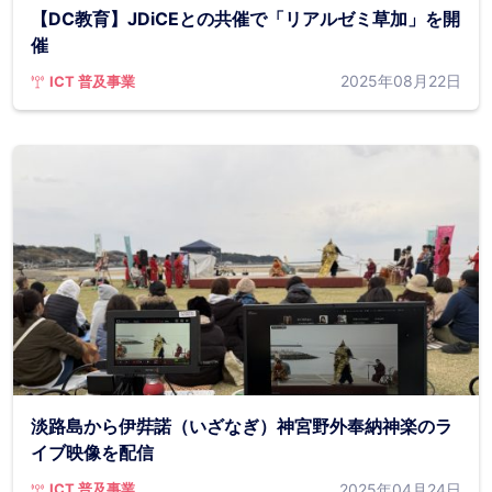
【DC教育】JDiCEとの共催で「リアルゼミ草加」を開
催
2025年08月22日
ICT 普及事業
淡路島から伊弉諾（いざなぎ）神宮野外奉納神楽のラ
イブ映像を配信
2025年04月24日
ICT 普及事業