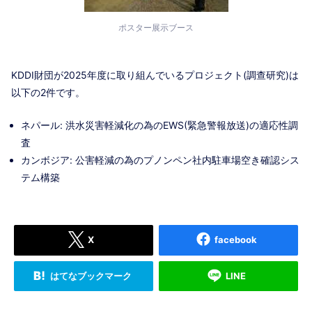
ポスター展示ブース
KDDI財団が2025年度
に取り組んでいるプロジェクト(調
查
研究)は
以下の2件です。
ネパール: 洪水災害軽減化の為のEWS(緊急警報放送)の適応性調
査
カンボジア: 公害軽減の為のプノンペン社内駐車場空き確認シス
テム構築
X
facebook
はてなブックマーク
LINE