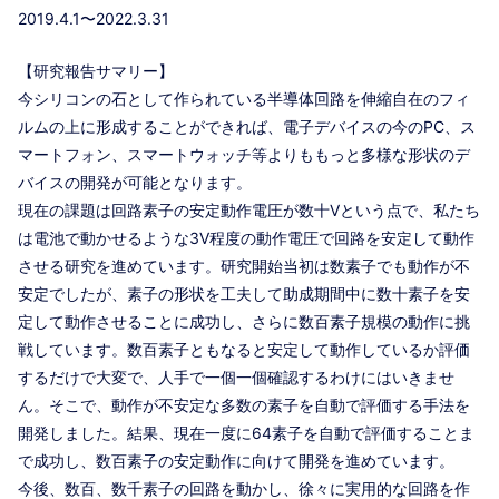
2019.4.1〜2022.3.31
【研究報告サマリー】
今シリコンの石として作られている半導体回路を伸縮自在のフィ
ルムの上に形成することができれば、電子デバイスの今のPC、ス
マートフォン、スマートウォッチ等よりももっと多様な形状のデ
バイスの開発が可能となります。
現在の課題は回路素子の安定動作電圧が数十Vという点で、私たち
は電池で動かせるような3V程度の動作電圧で回路を安定して動作
させる研究を進めています。研究開始当初は数素子でも動作が不
安定でしたが、素子の形状を工夫して助成期間中に数十素子を安
定して動作させることに成功し、さらに数百素子規模の動作に挑
戦しています。数百素子ともなると安定して動作しているか評価
するだけで大変で、人手で一個一個確認するわけにはいきませ
ん。そこで、動作が不安定な多数の素子を自動で評価する手法を
開発しました。結果、現在一度に64素子を自動で評価することま
で成功し、数百素子の安定動作に向けて開発を進めています。
今後、数百、数千素子の回路を動かし、徐々に実用的な回路を作