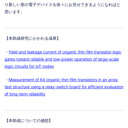
り新しい形の電子デバイスを徐々にお見せできるようになればと
思います。
【本助成研究にかかわる成果】
・
Yield and leakage current of organic thin-film transistor logic
gates toward reliable and low-power operation of large-scale
logic circuits for IoT nodes
・
Measurement of 64 organic thin-film transistors in an array
test structure using a relay-switch board for efficient evaluation
of long-term reliability
【本助成についての感想】