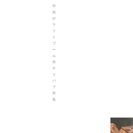
中
央
が
ラ
リ
ト
プ
ー
ル
市
チ
リ
バ
ブ
市
長