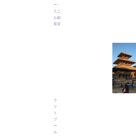
ー・
スニ
ル副
長官
ラ
リ
ト
プ
ー
ル