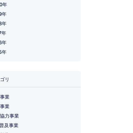
20年
19年
18年
7年
16年
15年
ゴリ
事業
事業
協力事業
T 普及事業