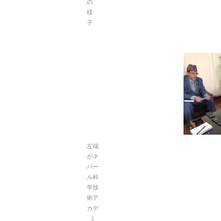
の
様
子
左端
がネ
パー
ル科
学技
術ア
カデ
ミ