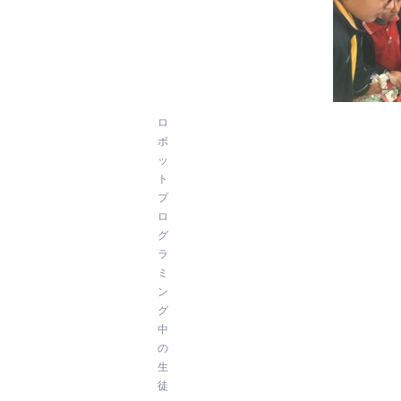
ロ
ボ
ッ
ト
プ
ロ
グ
ラ
ミ
ン
グ
中
の
生
徒