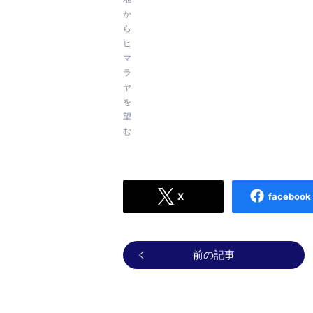
か
ら
ヒ
マ
ラ
ヤ
を
望
む
X
facebook
前の記事