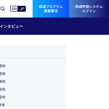
助成プログラム
助成申請システム
募集要項
ログイン
インタビュー
26年
25年
24年
23年
22年
21年