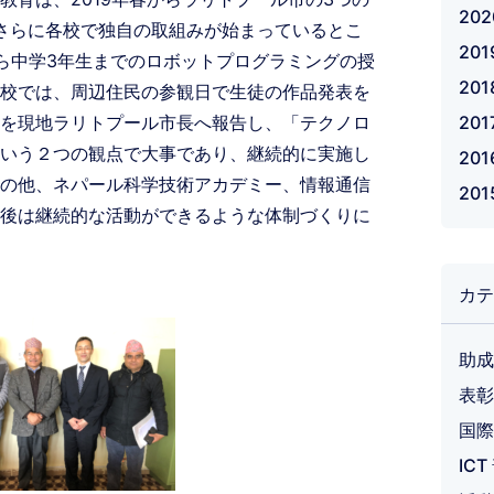
20
さらに各校で独自の取組みが始まっているとこ
20
ら中学3年生までのロボットプログラミングの授
20
校では、周辺住民の参観日で生徒の作品発表を
を現地ラリトプール市長へ報告し、「テクノロ
201
いう２つの観点で大事であり、継続的に実施し
20
の他、ネパール科学技術アカデミー、情報通信
20
後は継続的な活動ができるような体制づくりに
カテ
助成
表彰
国際
IC