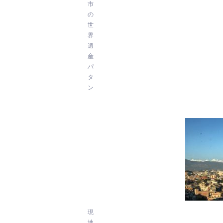
市
の
世
界
遺
産
パ
タ
ン
現
地