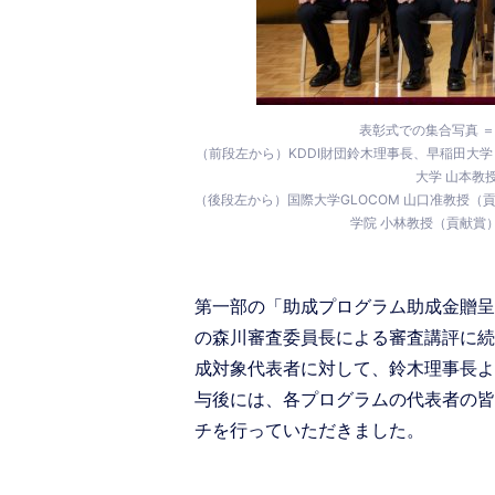
表彰式での集合写真 
（前段左から）KDDI財団鈴木理事長、早稲田大
大学 山本教
（後段左から）国際大学GLOCOM 山口准教授（
学院 小林教授（貢献賞
第一部の「助成プログラム助成金贈呈
の森川審査委員長による審査講評に続
成対象代表者に対して、鈴木理事長よ
与後には、各プログラムの代表者の皆
チを行っていただきました。