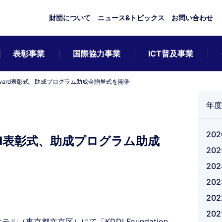
財団について
ニュース&トピックス
お問い合わせ
表彰事業
国際協力事業
ICT普及事業
ion Award表彰式、助成プログラム助成金贈呈式を開催
年度
20
 Award表彰式、助成プログラム助成
20
20
20
20
20
ル（東京都文京区）にて「KDDI Foundation