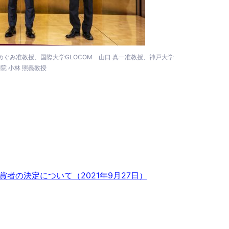
ぐみ准教授、国際大学GLOCOM 山口 真一准教授、神戸大学
院 小林 照義教授
021」受賞者の決定について（2021年9月27日）