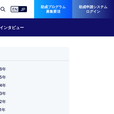
助成プログラム
助成申請システム
募集要項
ログイン
インタビュー
26年
25年
24年
23年
22年
21年