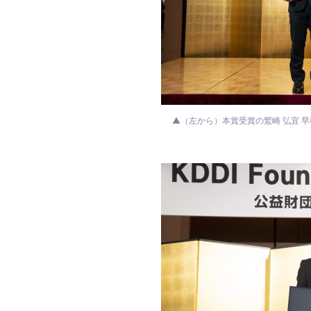
▲（左から）本賞受賞の鷲崎 弘宜 