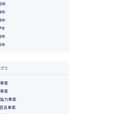
20年
19年
18年
7年
16年
15年
ゴリ
事業
事業
協力事業
T 普及事業