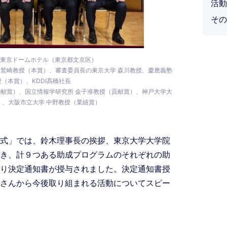
活動
その
＝東京ドームホテル（東京都文京区）
学 鷲崎教授（本賞）、審査委員長の東京大学 森川教授、慶應義塾
授（本賞）、KDDI髙橋社長
貢献賞）、国立情報学研究所 金子准教授（貢献賞）、神戸大学大
）、大阪市立大学 中野教授（業績賞）
式」では、鈴木理事長の挨拶、東京大学大学院
き、計９つある助成プログラムのそれぞれの助
り決定通知書が授与されました。決定通知書授
さんから今後取り組まれる活動についてスピー