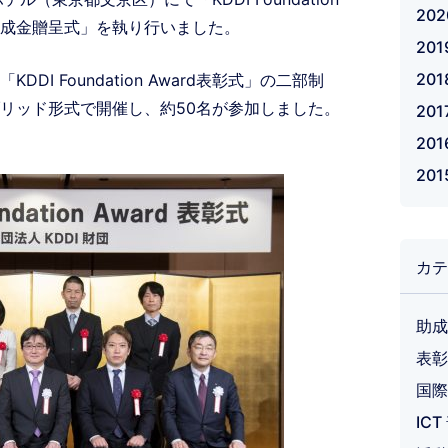
20
助成金贈呈式」を執り行いました。
20
20
I Foundation Award表彰式」の二部制
リッド形式で開催し、約50名が参加しました。
201
20
20
カテ
助成
表彰
国際
IC