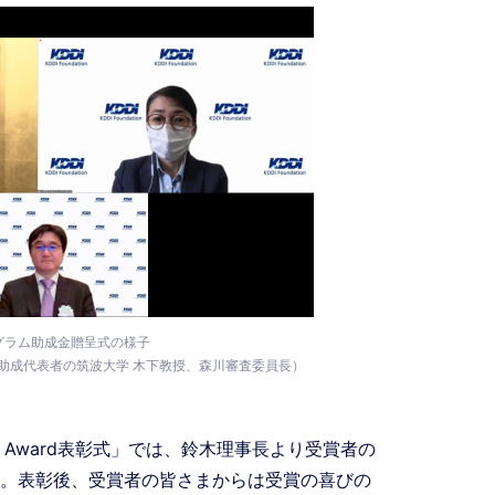
グラム助成金贈呈式の様子
助成代表者の筑波大学 木下教授、森川審査委員長）
ion Award表彰式」では、鈴木理事長より受賞者の
。表彰後、受賞者の皆さまからは受賞の喜びの