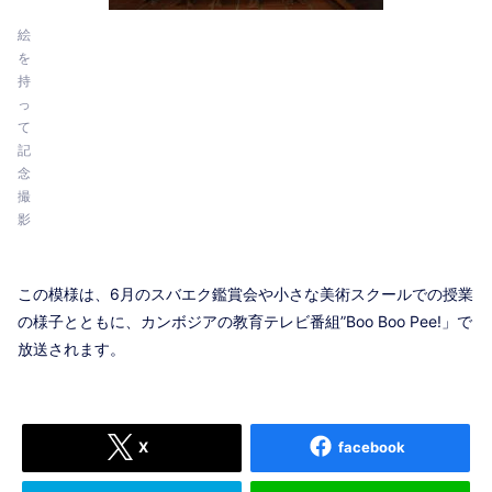
絵
を
持
っ
て
記
念
撮
影
この模様は、6月のスバエク鑑賞会や小さな美術スクールでの授業
の様子とともに、カンボジアの教育テレビ番組”Boo Boo Pee!」で
放送されます。
X
facebook