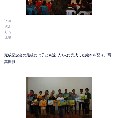
”ハル
のふ
え”を
上映
完成記念会の最後には子ども達1人1人に完成した絵本を配り、写
真撮影。