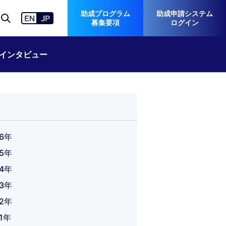
助成プログラム
助成申請システム
募集要項
ログイン
インタビュー
26年
25年
24年
23年
22年
21年