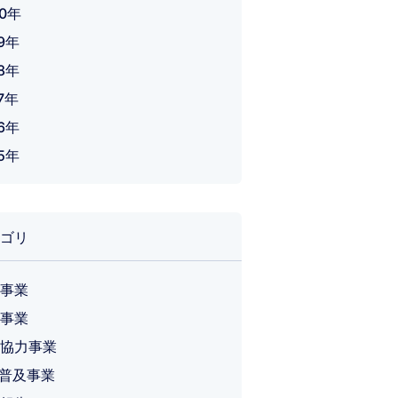
20年
19年
18年
7年
16年
15年
ゴリ
事業
事業
協力事業
T 普及事業