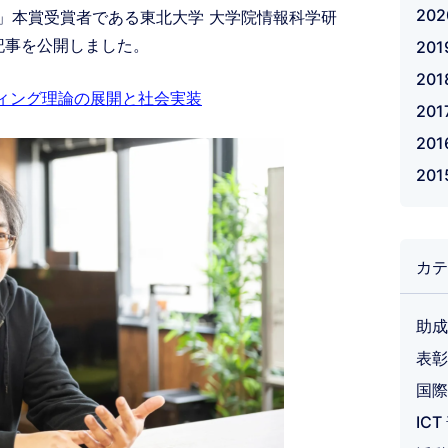
20
 Award」本賞受賞者である東北大学 大学院情報科学研
記事を公開しました。
20
20
ィング理論の展開と社会実装
201
20
20
カテ
助成
表彰
国際
IC