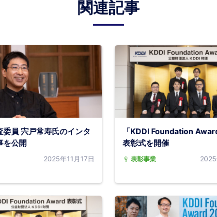
関連記事
査委員 宍戸常寿氏のインタ
「KDDI Foundation Awa
事を公開
表彰式を開催
2025年11月17日
202
表彰事業