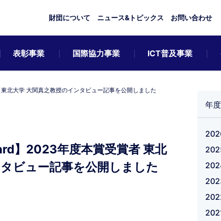
財団について
ニュース&トピックス
お問い合わせ
表彰事業
国際協力事業
ICT普及事業
度本賞受賞者 東北大学 大関真之教授のインタビュー記事を公開しました
年度
20
 Award】2023年度本賞受賞者 東北
20
ンタビュー記事を公開しました
20
20
20
20