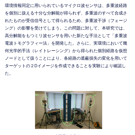
環境情報同定に用いられているマイクロ波センサは、多重波経路
を個別に扱える十分な分解能が得られず、多重波のすべて合成さ
れたものが受信信号として得られるため、多重波干渉（フェージ
ング）の影響を受けてしまう。この問題に対して、本研究では、
高分解能をもつミリ波センサを用いた新たな手法として「多重波
電波トモグラフィー法」を開発した。さらに、実環境において幾
何光学的手法（レイトレーシング）から得られた個別経路を仮想
ノードとして扱うことにより、各経路の遮蔽損失の変化を用いて
ターゲットの２Dイメージを作成できることを実験により確認し
た。