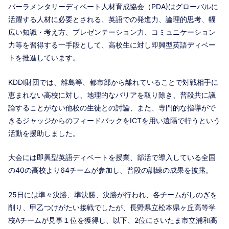
パーラメンタリーディベート人材育成協会（PDA)はグローバルに
活躍する人材に必要とされる、英語での発進力、論理的思考、幅
広い知識・考え方、プレゼンテーション力、コミュニケーション
力等を習得する一手段として、高校生に対し即興型英語ディベー
トを推進しています。
KDDI財団では、離島等、都市部から離れていることで対戦相手に
恵まれない高校に対し、地理的なバリアを取り除き、普段共に議
論することがない他校の生徒との討論、また、専門的な指導がで
きるジャッジからのフィードバックをICTを用い遠隔で行うという
活動を援助しました。
大会には即興型英語ディベートを授業、部活で導入している全国
の40の高校より64チームが参加し、普段の訓練の成果を披露。
25日には準々決勝、準決勝、決勝が行われ、各チームがしのぎを
削り、甲乙つけがたい接戦でしたが、長野県立松本県ヶ丘高等学
校Aチームが見事１位を獲得し、以下、2位にさいたま市立浦和高